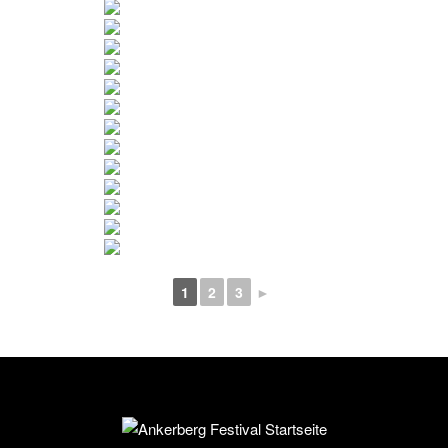
1
2
3
►